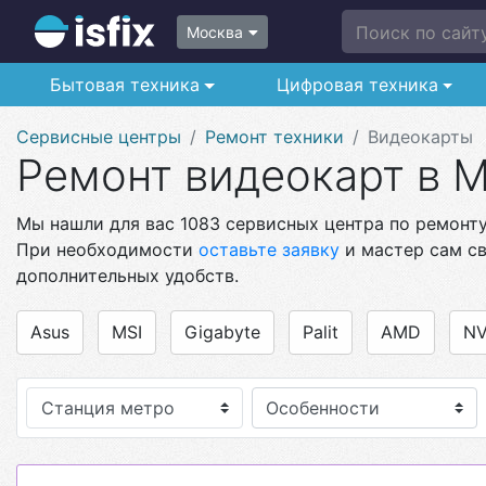
Поиск по сайту.
Москва
Бытовая техника
Цифровая техника
Сервисные центры
Ремонт техники
Видеокарты
Ремонт видеокарт в 
Мы нашли для вас 1083 сервисных центра по ремонту
При необходимости
оставьте заявку
и мастер сам св
дополнительных удобств.
Asus
MSI
Gigabyte
Palit
AMD
NV
Станция метро
Особенности