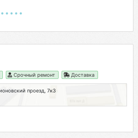
а
Срочный ремонт
Доставка
тионовский проезд, 7к3