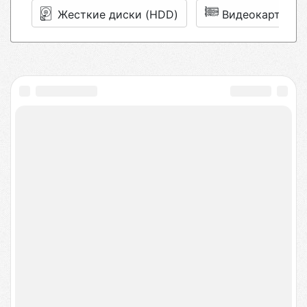
Жесткие диски (HDD)
Видеокарты
isFix — качественный
ремонт техники
в
сервисных центрах Москвы
Выбирайте сервисный центр ориентируясь на
рейтинг, цены на услуги и читайте отзывы или
найдите ближайшую мастерскую рядом с вами.
Получите консультацию меньше чем за минуту,
оставив заявку на сайте.
© 2015-2026
Информация