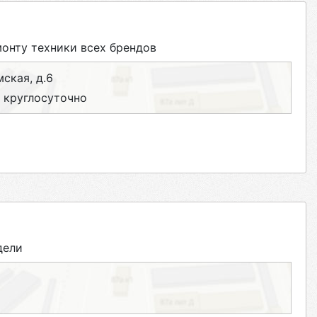
нту техники всех брендов
мская, д.6
 круглосуточно
дели