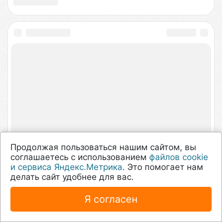
isFix — качественный
ремонт техники
в
сервисных центрах Москвы
Выбирайте сервисный центр ориентируясь на
рейтинг, цены на услуги и читайте отзывы или
найдите ближайшую мастерскую рядом с вами.
Получите консультацию меньше чем за минуту,
оставив заявку на сайте.
Продолжая пользоваться нашим сайтом, вы
© 2015-2026
соглашаетесь с использованием
файлов cookie
и сервиса Яндекс.Метрика
. Это помогает нам
Информация
делать сайт удобнее для вас.
Услуги
Я согласен
Куда уходят заявки
Политика конфиденциальности