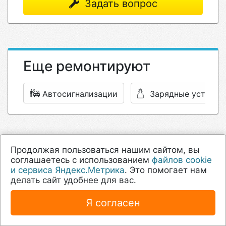
Задать вопрос
Еще ремонтируют
Автосигнализации
Зарядные устройс
Продолжая пользоваться нашим сайтом, вы
соглашаетесь с использованием
файлов cookie
и сервиса Яндекс.Метрика
. Это помогает нам
isFix — качественный
ремонт техники
в
делать сайт удобнее для вас.
сервисных центрах Москвы
Я согласен
Выбирайте сервисный центр ориентируясь на
рейтинг, цены на услуги и читайте отзывы или