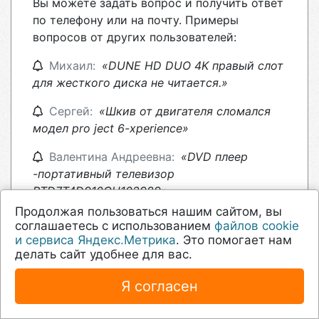
Вы можете задать вопрос и получить ответ
по телефону или на почту. Примеры
вопросов от других пользователей:
Михаил:
«DUNE HD DUO 4K правый слот
для жесткого диска не читается.»
Сергей:
«Шкив от двигателя сломался
модел pro ject 6-xperience»
Валентина Андреевна:
«DVD плеер
-портативный телевизор
RTD7T4D910CH102989»
Продолжая пользоваться нашим сайтом, вы
«Плеер Digma Y4. Нужно заменить
соглашаетесь с использованием
файлов cookie
аккумулятор.»
и сервиса Яндекс.Метрика
. Это помогает нам
делать сайт удобнее для вас.
николай:
«для дисков DVD ПЕРЕСТАЛ
РАБОТАТЬ»
Я согласен
Задать вопрос