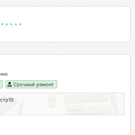
чно
а
Срочный ремонт
 стр10