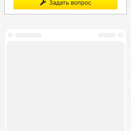
Задать вопрос
isFix — качественный
ремонт техники
в
сервисных центрах Москвы
Выбирайте сервисный центр ориентируясь на
рейтинг, цены на услуги и читайте отзывы или
найдите ближайшую мастерскую рядом с вами.
Получите консультацию меньше чем за минуту,
оставив заявку на сайте.
© 2015-2026
Информация
Услуги